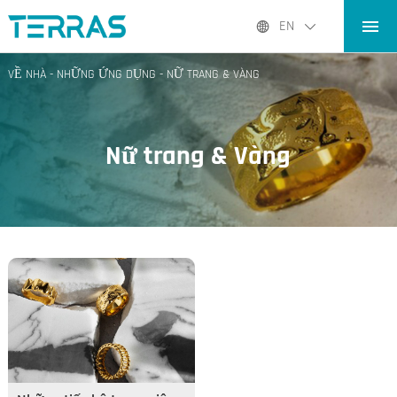
VỀ NHÀ
EN
SẢN PHẨM
VỀ NHÀ
-
NHỮNG ỨNG DỤNG
-
NỮ TRANG & VÀNG
NHỮNG ỨNG DỤNG
BLOG
Nữ trang & Vàng
VỀ CHÚNG TA
TIẾP XÚC.